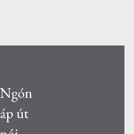
Ngón
áp út
nói