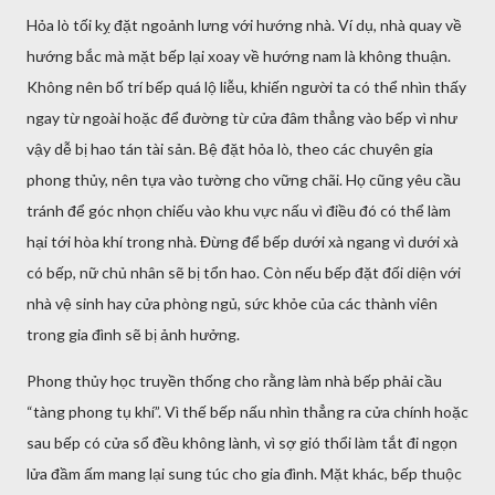
Hỏa lò tối kỵ đặt ngoảnh lưng với hướng nhà. Ví dụ, nhà quay về
hướng bắc mà mặt bếp lại xoay về hướng nam là không thuận.
Không nên bố trí bếp quá lộ liễu, khiến người ta có thể nhìn thấy
ngay từ ngoài hoặc để đường từ cửa đâm thẳng vào bếp vì như
vậy dễ bị hao tán tài sản. Bệ đặt hỏa lò, theo các chuyên gia
phong thủy, nên tựa vào tường cho vững chãi. Họ cũng yêu cầu
tránh để góc nhọn chiếu vào khu vực nấu vì điều đó có thể làm
hại tới hòa khí trong nhà. Đừng để bếp dưới xà ngang vì dưới xà
có bếp, nữ chủ nhân sẽ bị tổn hao. Còn nếu bếp đặt đối diện với
nhà vệ sinh hay cửa phòng ngủ, sức khỏe của các thành viên
trong gia đình sẽ bị ảnh hưởng.
Phong thủy học truyền thống cho rằng làm nhà bếp phải cầu
“tàng phong tụ khí”. Vì thế bếp nấu nhìn thẳng ra cửa chính hoặc
sau bếp có cửa sổ đều không lành, vì sợ gió thổi làm tắt đi ngọn
lửa đầm ấm mang lại sung túc cho gia đình. Mặt khác, bếp thuộc