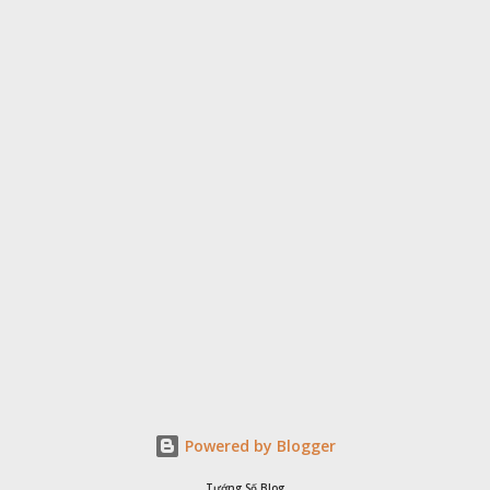
vắng nụ cười. hay ám ảnh bởi những điều ko đáng, thậm chí ko
biết nó từ đâu. Sống với chàng ta sẽ khánh kiệt niềm vui, đầy ắp
nỗi sầu. Ưu điểm: sự âm thầm nhẫn nhục, ko thích xía vào đời tư
ngời khác. Loại người này ko khó tính mấy, nhiều khi còn xuề xoà
dễ dãi. Lưu ý: Nếu cá...
Powered by Blogger
Tướng Số Blog