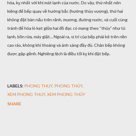
hỏa, kỵ nhất với khí mát lạnh của nước. Do vậy, thứ nhất nên
kiêng để bếp quay về hướng bắc (hướng thủy vượng), thứ hai
không đặt bàn nấu trên rãnh, mương, đường nước, và cuối cùng
tránh để hỏa lò kẹt giữa hai đồ đạc có mang theo “thủy” như tủ
lạnh, bồn rửa, máy giặt… Ngoài ra, vị trí của bếp phải kê trên nền
cao ráo, không khí thoáng và ánh sáng đầy đủ. Chân bếp không
được gập gềnh. Nghiêng lệch là điều tối kỵ khi đặt bếp.
LABELS:
PHONG THUY
PHONG THỦY
XEM PHONG THUY
XEM PHONG THỦY
SHARE