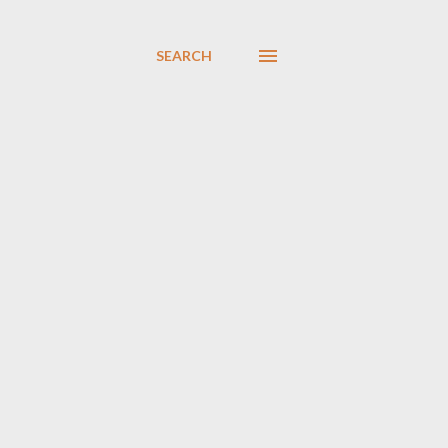
SEARCH