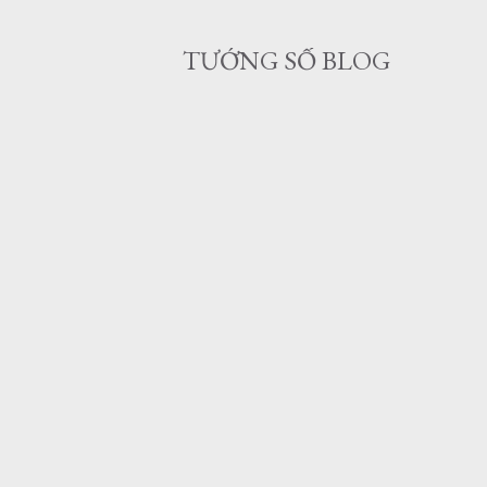
TƯỚNG SỐ BLOG